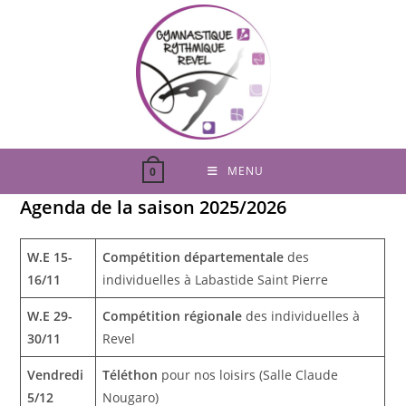
Skip
to
content
MENU
0
Agenda de la saison
2025/2026
W.E 15-
Compétition départementale
des
16/11
individuelles à Labastide Saint Pierre
W.E 29-
Compétition régionale
des individuelles à
30/11
Revel
Vendredi
Téléthon
pour nos loisirs (Salle Claude
5/12
Nougaro)