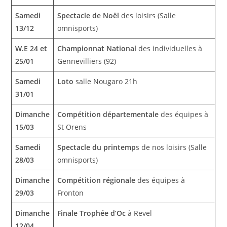
Samedi
Spectacle de Noël
des loisirs (Salle
13/12
omnisports)
W.E 24 et
Championnat National
des individuelles à
25/01
Gennevilliers (92)
Samedi
Loto
salle Nougaro 21h
31/01
Dimanche
Compétition départementale
des équipes à
15/03
St Orens
Samedi
Spectacle du printemp
s de nos loisirs (Salle
28/03
omnisports)
Dimanche
Compétition régionale
des équipes à
29/03
Fronton
Dimanche
Finale Trophée d’Oc
à Revel
12/04