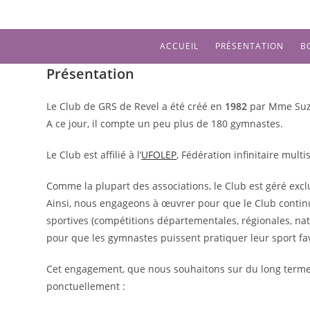
Skip
to
content
ACCUEIL
PRÉSENTATION
B
Présentation
Le Club de GRS de Revel a été créé en
1982
par Mme Suz
A ce jour, il compte un peu plus de 180 gymnastes.
Le Club est affilié à l’
UFOLEP
, Fédération infinitaire multi
Comme la plupart des associations, le Club est géré exc
Ainsi, nous engageons à œuvrer pour que le Club continu
sportives (compétitions départementales, régionales, nat
pour que les gymnastes puissent pratiquer leur sport fav
Cet engagement, que nous souhaitons sur du long terme, 
ponctuellement :