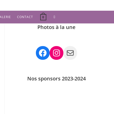
TOGGLE
ALERIE
CONTACT
0
Photos à la une
WEBSITE
SEARCH
Facebook
Instagram
Mail
Nos sponsors 2023-2024