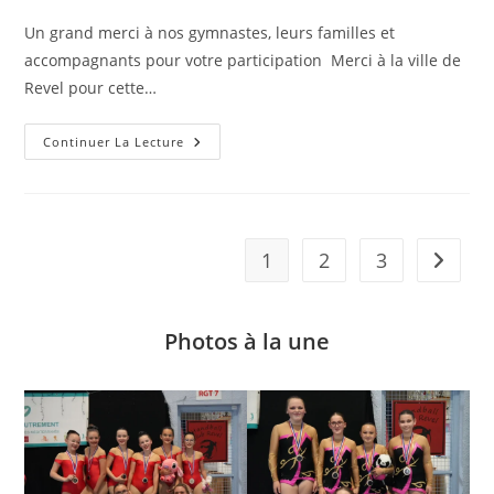
Un grand merci à nos gymnastes, leurs familles et
accompagnants pour votre participation Merci à la ville de
Revel pour cette…
La
Continuer La Lecture
GRS
À
La
Parade
Des
Associations
Pour
1
2
3
Aller à 
Le
Passage
De
Flamme
Olympique
Photos à la une
À
Revel
!