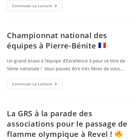
La
Continuer La Lecture
Billetterie
Du
Gala
Est
Ouverte
!
Championnat national des
équipes à Pierre-Bénite
Un grand bravo à l’équipe d’Excellence 3 pour ce titre de
5ème nationale ! Vous pouvez être très fières de vous.…
Championnat
Continuer La Lecture
National
Des
Équipes
À
Pierre-
Bénite
La GRS à la parade des
associations pour le passage de
flamme olympique à Revel !