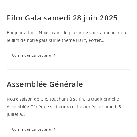
De
Nos
Individuelles
Qui
Film Gala samedi 28 juin 2025
Sont
Passées
Le
15&16
Bonjour à tous, Nous avons le plaisir de vous annoncer que
Novembre
le film de notre gala sur le thème Harry Potter…
À
La
Bastide
St
Film
Continuer La Lecture
Pierre
Gala
Samedi
28
Juin
2025
Assemblée Générale
Notre saison de GRS touchant à sa fin, la traditionnelle
Assemblée Générale se tiendra cette année le samedi 5
juillet à…
Assemblée
Continuer La Lecture
Générale