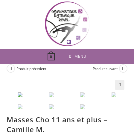
Skip
to
content
MENU
0
Produit précédent
Produit suivant
🔍
Masses Cho 11 ans et plus –
Camille M.