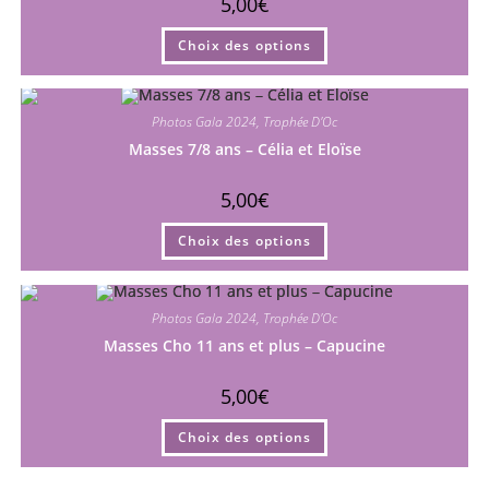
5,00
€
Ce
Choix des options
produit
a
plusieurs
variations.
Les
Photos Gala 2024
,
Trophée D'Oc
options
peuvent
Masses 7/8 ans – Célia et Eloïse
être
choisies
sur
5,00
€
la
page
Ce
du
Choix des options
produit
produit
a
plusieurs
variations.
Les
Photos Gala 2024
,
Trophée D'Oc
options
peuvent
Masses Cho 11 ans et plus – Capucine
être
choisies
sur
5,00
€
la
page
Ce
du
Choix des options
produit
produit
a
plusieurs
variations.