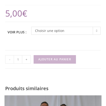
5,00
€
Choisir une option
VOIR PLUS :
quantité
-
+
AJOUTER AU PANIER
de
Masses
Cho
11
ans
Produits similaires
et
plus
-