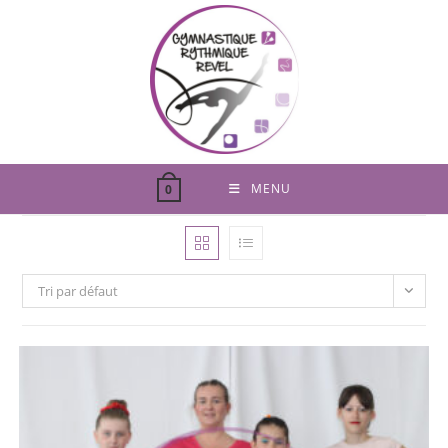
Skip
to
content
MENU
0
Tri par défaut