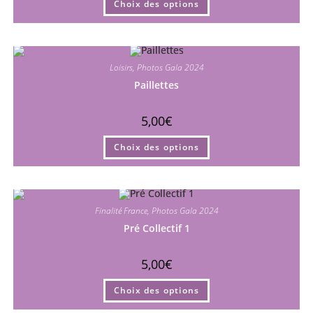
Choix des options
produit
a
plusieurs
variations.
Les
options
peuvent
Loisirs
,
Photos Gala 2024
être
choisies
Paillettes
sur
la
page
5,00
€
du
produit
Ce
Choix des options
produit
a
plusieurs
variations.
Les
options
peuvent
Finalité France
,
Photos Gala 2024
être
choisies
Pré Collectif 1
sur
la
page
5,00
€
du
produit
Ce
Choix des options
produit
a
plusieurs