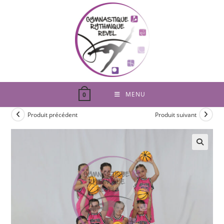
Skip
to
content
MENU
0
Produit précédent
Produit suivant
🔍