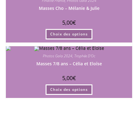
Finalité France
,
Photos Gala 2024
options
peuvent
Masses Cho – Mélanie & Julie
être
choisies
sur
5,00
€
la
page
Ce
du
Choix des options
produit
produit
a
plusieurs
variations.
Les
Photos Gala 2024
,
Trophée D'Oc
options
peuvent
Masses 7/8 ans – Célia et Eloïse
être
choisies
sur
5,00
€
la
page
Ce
du
Choix des options
produit
produit
a
plusieurs
variations.
Les
options
peuvent
être
choisies
sur
la
page