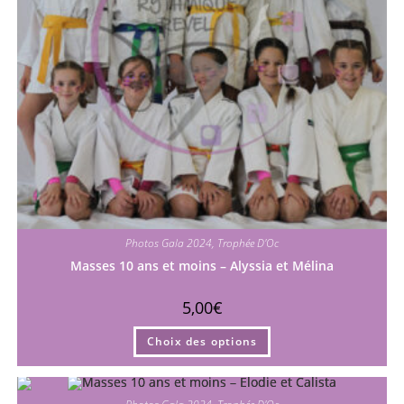
Photos Gala 2024
,
Trophée D'Oc
Masses 10 ans et moins – Alyssia et Mélina
5,00
€
Ce
Choix des options
produit
a
plusieurs
variations.
Les